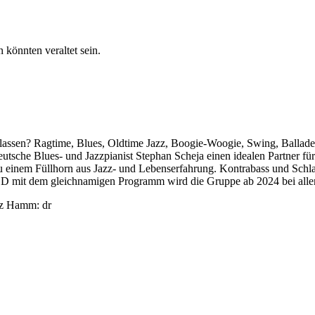
 könnten veraltet sein.
u lassen? Ragtime, Blues, Oldtime Jazz, Boogie-Woogie, Swing, Ball
eutsche Blues- und Jazzpianist Stephan Scheja einen idealen Partner f
u einem Füllhorn aus Jazz- und Lebenserfahrung. Kontrabass und Schla
ve-CD mit dem gleichnamigen Programm wird die Gruppe ab 2024 bei al
itz Hamm: dr