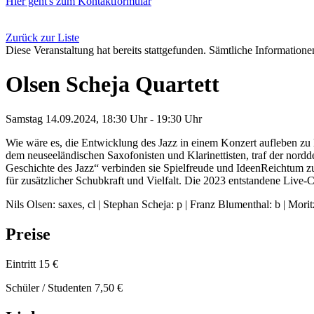
Hier geht's zum Kontaktformular
Zurück zur Liste
Diese Veranstaltung hat bereits stattgefunden. Sämtliche Informationen
Olsen Scheja Quartett
Samstag 14.09.2024, 18:30 Uhr - 19:30 Uhr
Wie wäre es, die Entwicklung des Jazz in einem Konzert aufleben z
dem neuseeländischen Saxofonisten und Klarinettisten, traf der nordd
Geschichte des Jazz“ verbinden sie Spielfreude und IdeenReichtum z
für zusätzlicher Schubkraft und Vielfalt. Die 2023 entstandene Li
Nils Olsen: saxes, cl | Stephan Scheja: p | Franz Blumenthal: b | Mor
Preise
Eintritt 15 €
Schüler / Studenten 7,50 €