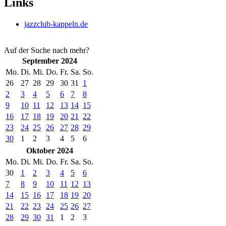
Links
jazzclub-kappeln.de
Auf der Suche nach mehr?
September 2024
Mo.
Di.
Mi.
Do.
Fr.
Sa.
So.
26
27
28
29
30
31
1
2
3
4
5
6
7
8
9
10
11
12
13
14
15
16
17
18
19
20
21
22
23
24
25
26
27
28
29
30
1
2
3
4
5
6
Oktober 2024
Mo.
Di.
Mi.
Do.
Fr.
Sa.
So.
30
1
2
3
4
5
6
7
8
9
10
11
12
13
14
15
16
17
18
19
20
21
22
23
24
25
26
27
28
29
30
31
1
2
3