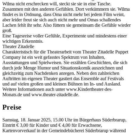
Wilma nicht erschrecken will, steckt sie sie in eine Tasche.
Zusammen mit den anderen Gefühlen. Dort verkümmern sie. Wilma
findet es in Ordnung, dass Oma nicht mehr bei jedem Film weint,
aber leider freut sie sich auch nicht mehr und Omas schallendes
Lachen fehlt ihr sehr. Also füttern sie gemeinsam die Gefühle wieder
groß.
Eine Tagesreise voller Gefühle, Experimente und mindestens einer
wichtigen Erkenntnis.
Theater Zitadelle
Charakteristisch für die Theaterarbeit vom Theater Zitadelle Puppet
Company ist ein weit gefasstes Spektrum von Inhalten,
Ausstattungen und Spielweisen. Sie erzählen Geschichten, die sich
durch jede Menge Humor und Situationskomik auszeichnen und
gleichzeitig zum Nachdenken anregen. Neben den zahlreichen
Auftritten im eigenen Theater gastiert das Ensemble auf Festivals
und auf vielen großen und kleinen Bühnen im In- und Ausland.
Weitere Informationen auch unter www.Kindertheater-des-
Monats.de und www.theater-zitadelle.de.
Preise
Samstag, 18. Januar 2025, 15.00 Uhr im Bürgerhaus Süderbrarup,
Eintritt € 3,00 für Kinder und € 4,00 für Erwachsene,
Kartenvorverkauf in der Gemeindebücherei Süderbrarup während