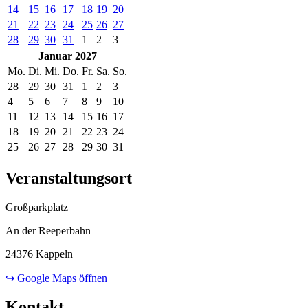
14
15
16
17
18
19
20
21
22
23
24
25
26
27
28
29
30
31
1
2
3
Januar 2027
Mo.
Di.
Mi.
Do.
Fr.
Sa.
So.
28
29
30
31
1
2
3
4
5
6
7
8
9
10
11
12
13
14
15
16
17
18
19
20
21
22
23
24
25
26
27
28
29
30
31
Veranstaltungsort
Großparkplatz
An der Reeperbahn
24376 Kappeln
↪ Google Maps öffnen
Kontakt