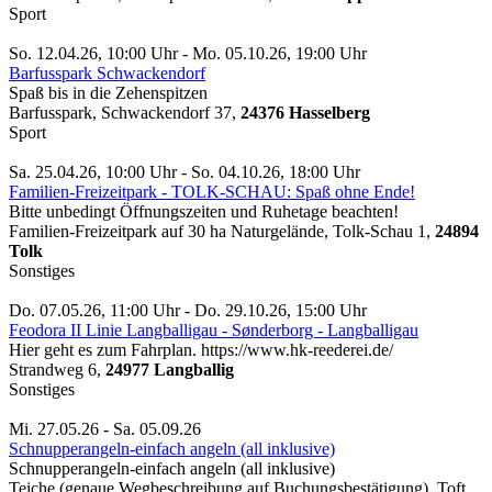
Sport
So. 12.04.26, 10:00 Uhr - Mo. 05.10.26, 19:00 Uhr
Barfusspark Schwackendorf
Spaß bis in die Zehenspitzen
Barfusspark, Schwackendorf 37,
24376 Hasselberg
Sport
Sa. 25.04.26, 10:00 Uhr - So. 04.10.26, 18:00 Uhr
Familien-Freizeitpark - TOLK-SCHAU: Spaß ohne Ende!
Bitte unbedingt Öffnungszeiten und Ruhetage beachten!
Familien-Freizeitpark auf 30 ha Naturgelände, Tolk-Schau 1,
24894
Tolk
Sonstiges
Do. 07.05.26, 11:00 Uhr - Do. 29.10.26, 15:00 Uhr
Feodora II Linie Langballigau - Sønderborg - Langballigau
Hier geht es zum Fahrplan. https://www.hk-reederei.de/
Strandweg 6,
24977 Langballig
Sonstiges
Mi. 27.05.26 - Sa. 05.09.26
Schnupperangeln-einfach angeln (all inklusive)
Schnupperangeln-einfach angeln (all inklusive)
Teiche (genaue Wegbeschreibung auf Buchungsbestätigung), Toft,